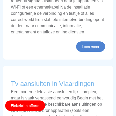
router dit signaal distribueert naar je apparaten via
Wi-Fi of een ethernetkabel Na de installatie
configureer je de verbinding en test je of alles
correct werkt Een stabiele internetverbinding opent
de deur naar communicatie, informatie,
entertainment en talloze online diensten
Lees meer
Tv aansluiten in Vlaardingen
Een moderne televisie aansluiten lijkt complex,
maar is vaak verrassend eenvoudig Begin met het
identificeren van de beschikbare aansluitingen op
Elektricien offerte
zowel je tv als je bronapparaten (zoals een